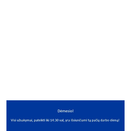
Gamintojas
SBP
Vidus, mm
35
Išorė, mm
72
Storis, mm
17
Išmatavimai
35x72x17
Mato vnt.
VNT
Yra sandėlyje
Ne
Mato vnt
VNT
PREKĖS APRAŠYMAS