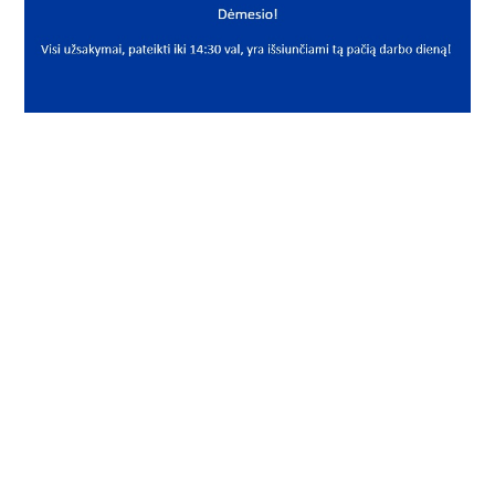
PREKĖS APRAŠYMAS
NSK*6209DDU
6209DDU
Radialinis rutulinis guolis
Deep groove ball bearing
NSK-RHP
45x85x19 6209-2RS1 6209LLU/5K 6209LLUCM/5K 6209-
2NSE9CM 6209EE 6209-2RSR 6209-C-2HRS 6209-2RS
6209DDUCME