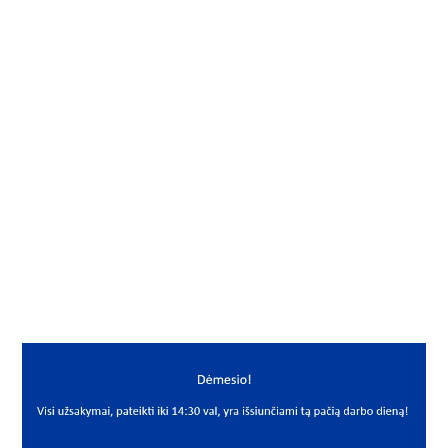
Gamintojas
IKL
Vidus, mm
50
Išorė, mm
90
Storis, mm
20
Išmatavimai
50x90x20
Mato vnt.
VNT
Yra sandėlyje
Ne
Mato vnt
VNT
PREKĖS APRAŠYMAS