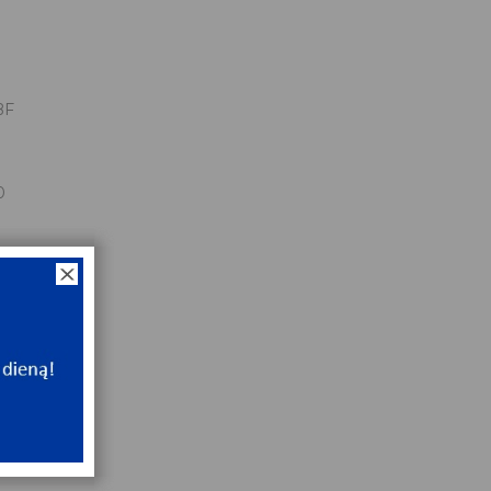
BF
0
0
x110x22
NT
ip
NT