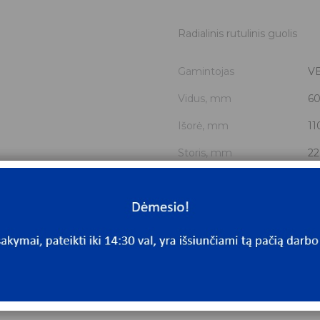
Radialinis rutulinis guolis
Gamintojas
V
Vidus, mm
6
Išorė, mm
11
Storis, mm
22
Išmatavimai
60
Mato vnt.
V
Yra sandėlyje
Ta
Mato vnt
V