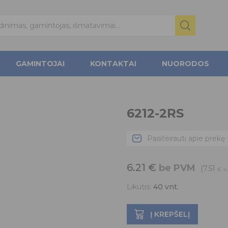
GAMINTOJAI
KONTAKTAI
NUORODOS
6212-2RS
Pasiteirauti apie prekę
6.21
€
be PVM
(7.51
€
s
Likutis:
40
vnt.
Į KREPŠELĮ