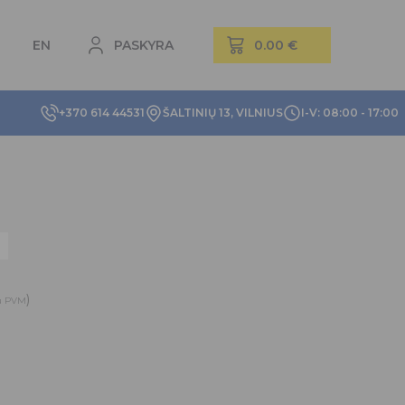
EN
PASKYRA
+370 614 44531
ŠALTINIŲ 13, VILNIUS
I-V: 08:00 - 17:00
)
u PVM