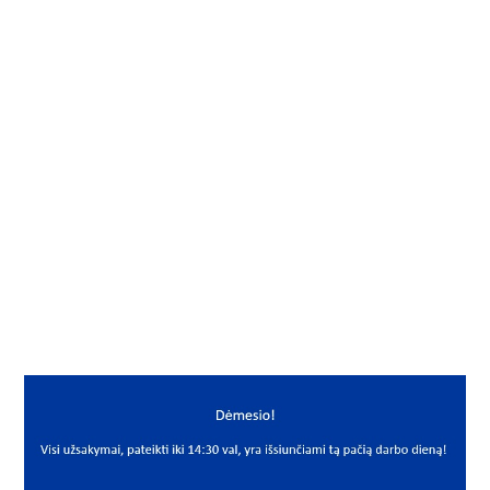
Gamintojas
DKF
Vidus, mm
150
Išorė, mm
270
Storis, mm
45
Išmatavimai
150x270x45
Mato vnt.
VNT
Yra sandėlyje
Ne
Mato vnt
VNT
PREKĖS APRAŠYMAS