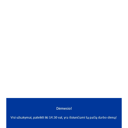
Gamintojas
Neutral
Mato vnt.
VNT
Yra sandėlyje
Ne
Vidus, mm
63
Išorė, mm
80
Storis, mm
2
Išmatavimai
63x80x2
Mato vnt
VNT
PREKĖS APRAŠYMAS