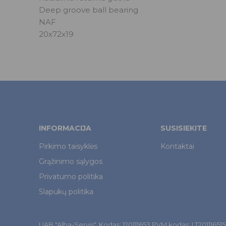
Deep groove ball bearing
NAF
20x72x19
INFORMACIJA
SUSISIEKITE
Pirkimo taisyklės
Kontaktai
Grąžinimo sąlygos
Privatumo politika
Slapukų politika
UAB "Alba-Servis". Kodas: 120111653 PVM kodas: LT201116515. Š