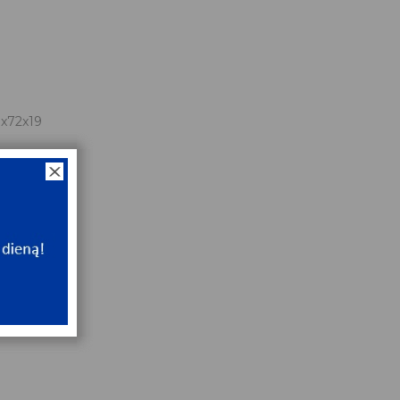
0
x72x19
NT
e
NT