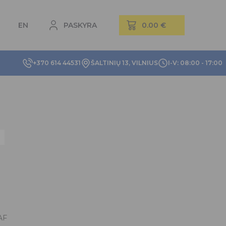
EN
PASKYRA
+370 614 44531
ŠALTINIŲ 13, VILNIUS
I-V: 08:00 - 17:00
AF