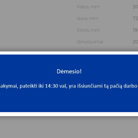
Vidus, mm
2
Išorė, mm
72
Storis, mm
19
Išmatavimai
20
Mato vnt.
V
Yra sandėlyje
N
Mato vnt
V