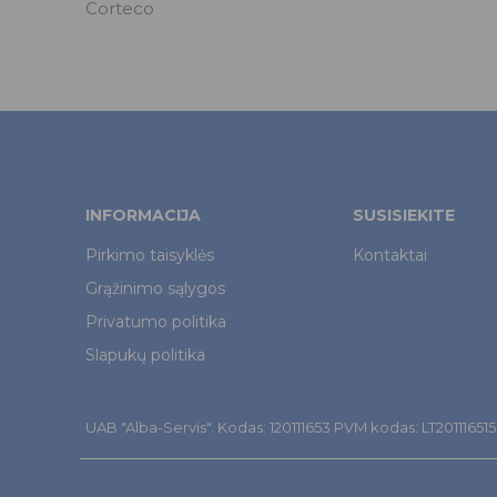
Corteco
INFORMACIJA
SUSISIEKITE
Pirkimo taisyklės
Kontaktai
Grąžinimo sąlygos
Privatumo politika
Slapukų politika
UAB "Alba-Servis". Kodas: 120111653 PVM kodas: LT201116515. Š