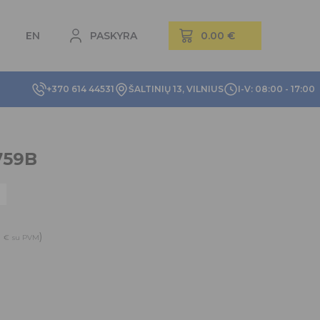
EN
PASKYRA
+370 614 44531
ŠALTINIŲ 13, VILNIUS
I-V: 08:00 - 17:00
759B
3
)
€
su PVM