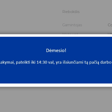
Riebokšlis
Gamintojas
Co
Mato vnt.
V
Yra sandėlyje
Ta
Mato vnt
V