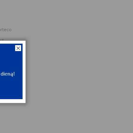
rteco
NT
ip
NT