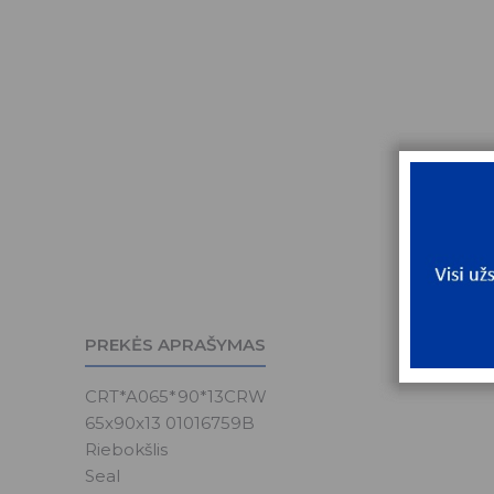
PREKĖS APRAŠYMAS
CRT*A065*90*13CRW
65x90x13 01016759B
Riebokšlis
Seal