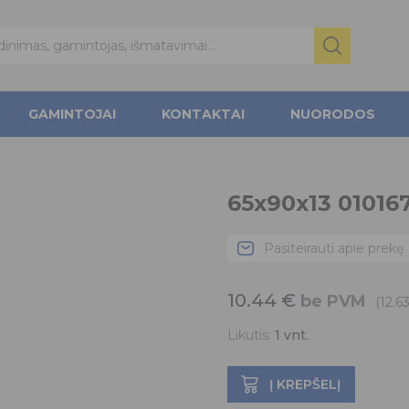
GAMINTOJAI
KONTAKTAI
NUORODOS
65x90x13 01016
Pasiteirauti apie prekę
10.44
€
be PVM
(12.6
Likutis:
1
vnt.
Į KREPŠELĮ