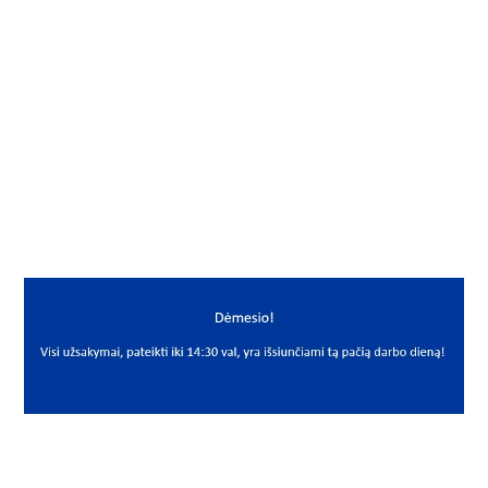
Gamintojas
Corteco
Mato vnt.
VNT
Yra sandėlyje
Ne
Mato vnt
VNT
PREKĖS APRAŠYMAS
CRT*A065*90*13
65x90x13 12015935
Riebokšlis
Seal
Corteco