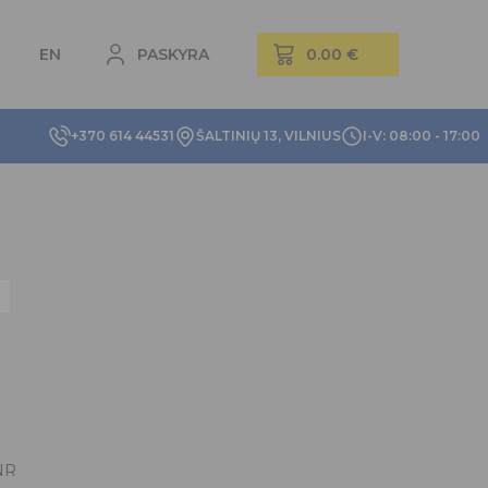
EN
PASKYRA
+370 614 44531
ŠALTINIŲ 13, VILNIUS
I-V: 08:00 - 17:00
NR