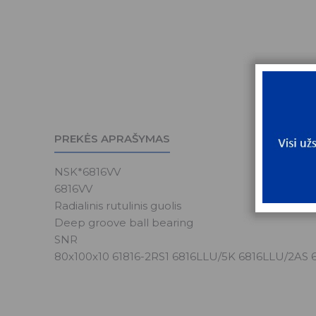
PREKĖS APRAŠYMAS
NSK*6816VV
6816VV
Radialinis rutulinis guolis
Deep groove ball bearing
SNR
80x100x10 61816-2RS1 6816LLU/5K 6816LLU/2AS 