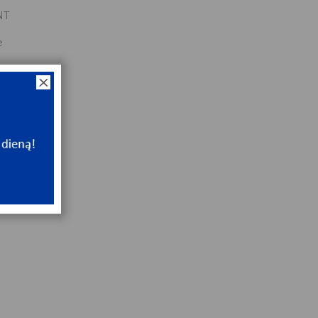
NT
e
NT