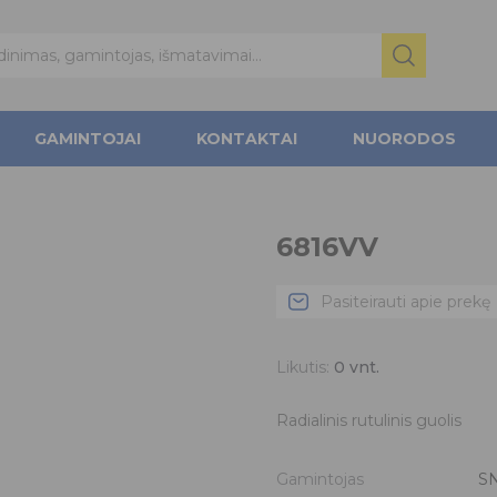
GAMINTOJAI
KONTAKTAI
NUORODOS
6816VV
Pasiteirauti apie prekę
Likutis:
0
vnt.
Radialinis rutulinis guolis
Gamintojas
S