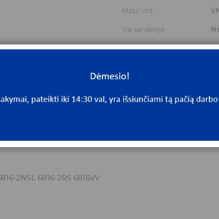
Mato vnt.
V
Yra sandėlyje
N
Mato vnt
V
6816-2NSL 6816-2RS 6816VV