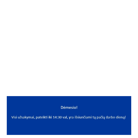
Į KREPŠELĮ
Riebokšlis
Gamintojas
NAK
Mato vnt.
VNT
Yra sandėlyje
Taip
Mato vnt
VNT
PREKĖS APRAŠYMAS
NAK*A006*10*2WAOK