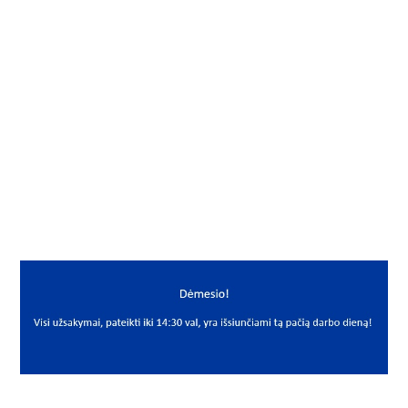
Į KREPŠELĮ
Gamintojas
Neutral
Mato vnt.
VNT
Yra sandėlyje
Taip
Mato vnt
VNT
PREKĖS APRAŠYMAS
NNN*KST6*50
6x50 ISO 8752
Kaištis