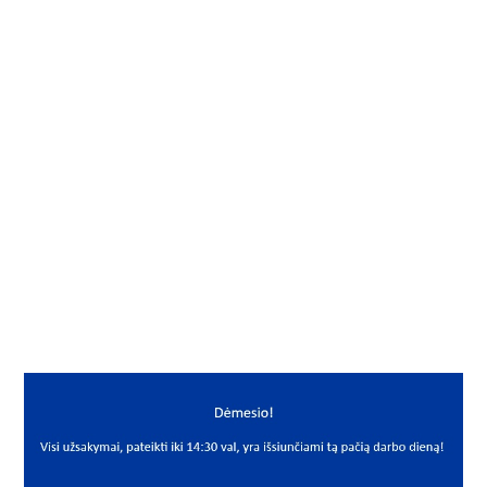
Gamintojas
NSK
Vidus, mm
8
Išorė, mm
22
Storis, mm
7+7
Išmatavimai
8x22x7+7
Mato vnt.
VNT
Yra sandėlyje
Ne
Mato vnt
VNT
PREKĖS APRAŠYMAS