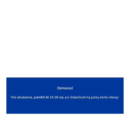
Gamintojas
Corteco
Mato vnt.
VNT
Yra sandėlyje
Ne
Mato vnt
VNT
PREKĖS APRAŠYMAS
CRT*A070X90X13.5/14.
70x90x13.5/14.5 12015793B
Riebokšlis
Seal
Corteco
kasetinis (VKBA 1393)