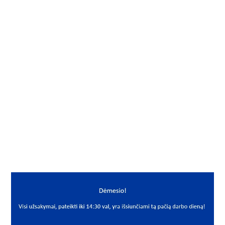
Gamintojas
FAG
Mato vnt.
VNT
Yra sandėlyje
Ne
Vidus, mm
110
Išorė, mm
240
Storis, mm
50
Išmatavimai
110x240x50
Mato vnt
VNT
PREKĖS APRAŠYMAS