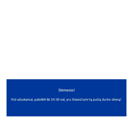
Gamintojas
NNN
Mato vnt.
VNT
Yra sandėlyje
Ne
Mato vnt
VNT
PREKĖS APRAŠYMAS
NNN*8 (M5) DIN71802
8 (M5) DIN71802
Šarnyrinis guolis
Spherical plain bearing
NNN
(Premium)