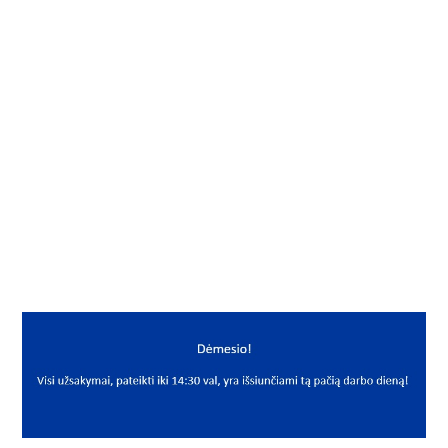
Į KREPŠELĮ
Riebokšlis
Gamintojas
NAK
Mato vnt.
VNT
Yra sandėlyje
Taip
Mato vnt
VNT
PREKĖS APRAŠYMAS
NAK*A080*100*10WAS