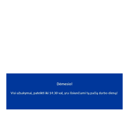
Gamintojas
Corteco
Mato vnt.
VNT
Yra sandėlyje
Ne
Mato vnt
VNT
PREKĖS APRAŠYMAS
CRT*A080*110*10
80x110x10 12011205B
Riebokšlis
Seal
Corteco