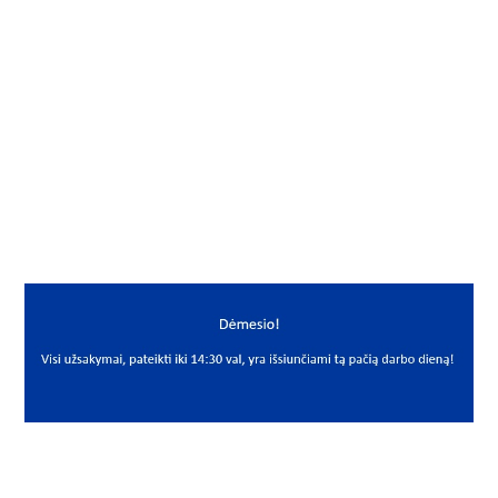
Gamintojas
NAK
Mato vnt.
VNT
Yra sandėlyje
Ne
Mato vnt
VNT
PREKĖS APRAŠYMAS
NAK*A008*16*7 66795
8x16x7 WAS
Riebokšlis
Seal
NAK