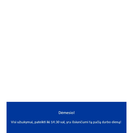
Gamintojas
NNN
Vidus, mm
50
Išorė, mm
70
Storis, mm
1
Išmatavimai
50x70x1
Mato vnt.
VNT
Yra sandėlyje
Ne
Mato vnt
VNT
PREKĖS APRAŠYMAS