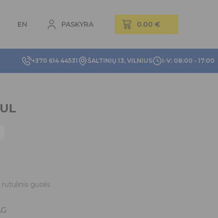
EN
PASKYRA
+370 614 44531
ŠALTINIŲ 13, VILNIUS
I-V: 08:00 - 17:00
-UL
rutulinis guolis
AG