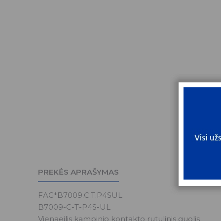
PREKĖS APRAŠYMAS
FAG*B7009.C.T.P4SUL
B7009-C-T-P4S-UL
Vienaeilis kampinio kontakto rutulinis guolis