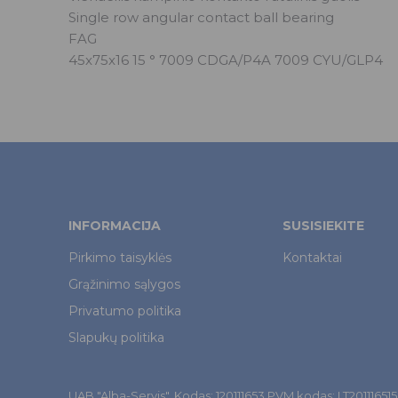
Single row angular contact ball bearing
FAG
45x75x16 15 ° 7009 CDGA/P4A 7009 CYU/GLP4
INFORMACIJA
SUSISIEKITE
Pirkimo taisyklės
Kontaktai
Grąžinimo sąlygos
Privatumo politika
Slapukų politika
UAB "Alba-Servis". Kodas: 120111653 PVM kodas: LT201116515. Š