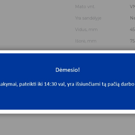
Mato vnt.
V
Yra sandėlyje
N
Vidus, mm
45
Išorė, mm
75
Storis, mm
16
Išmatavimai
45
Mato vnt
V