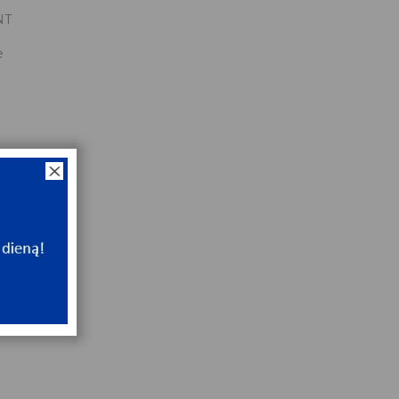
NT
e
x75x16
NT