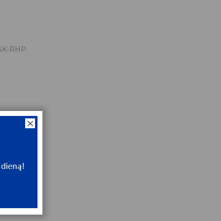
SK-RHP
x35x13
NT
ip
NT