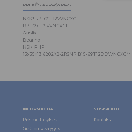
PREKĖS APRAŠYMAS
NSK*B15-69T12VVNCXCE
B15-69T12 VVNCXCE
Guolis
Bearing
NSK-RHP
15x35x13 6202X2-2RSNR B15-69T12DDWNCXCM
INFORMACIJA
SUSISIEKITE
Pirkimo taisyklės
Kontaktai
Grąžinimo sąlygos