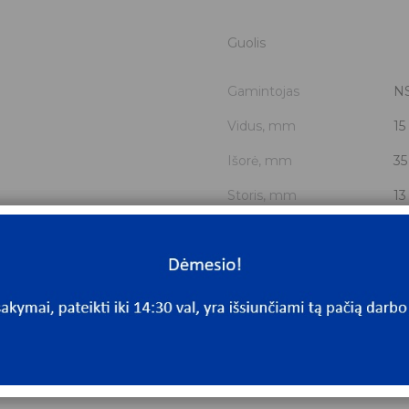
Guolis
Gamintojas
N
Vidus, mm
15
Išorė, mm
35
Storis, mm
13
Išmatavimai
15
Mato vnt.
V
Yra sandėlyje
Ta
Mato vnt
V