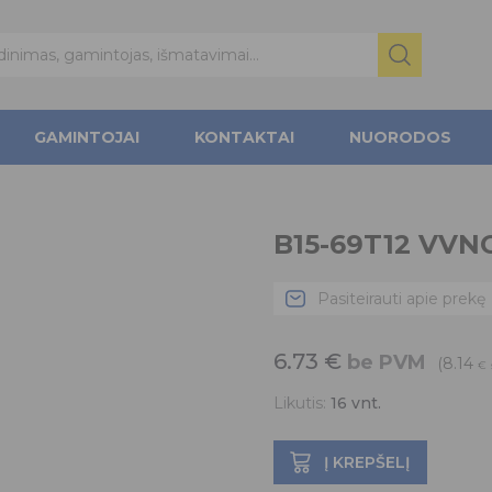
GAMINTOJAI
KONTAKTAI
NUORODOS
B15-69T12 VVN
Pasiteirauti apie prekę
6.73
€
be PVM
(8.14
€
Likutis:
16
vnt.
Į KREPŠELĮ