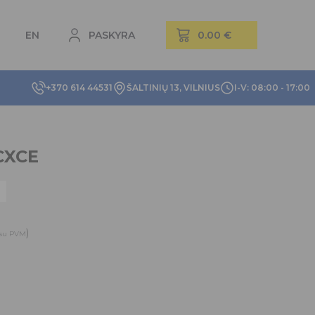
EN
PASKYRA
+370 614 44531
ŠALTINIŲ 13, VILNIUS
I-V: 08:00 - 17:00
CXCE
)
su PVM