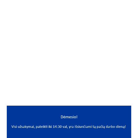
Gamintojas
NSK-RHP
Vidus, mm
16
Išorė, mm
42
Storis, mm
13
Išmatavimai
16x42x13
Mato vnt.
VNT
Yra sandėlyje
Ne
Mato vnt
VNT
PREKĖS APRAŠYMAS