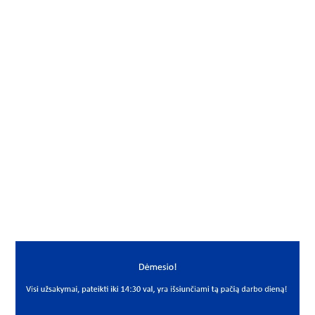
Gamintojas
NSK-RHP
Vidus, mm
40
Išorė, mm
72
Storis, mm
14
Išmatavimai
40x72x14
Mato vnt.
VNT
Yra sandėlyje
Ne
Mato vnt
VNT
PREKĖS APRAŠYMAS