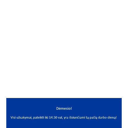
Gamintojas
FAG
Mato vnt.
VNT
Yra sandėlyje
Ne
Vidus, mm
65
Išorė, mm
90
Storis, mm
13
Išmatavimai
65x90x13
Mato vnt
VNT
PREKĖS APRAŠYMAS