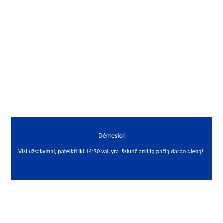
Gamintojas
Durbal
Yra sandėlyje
Ne
Mato vnt
VNT
PREKĖS APRAŠYMAS
DUR*BEM16-20-501
BEM 16-20-501
Šarnyrinis guolis
Spherical plain bearing
Durbal