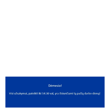
Į KREPŠELĮ
Šarnyrinis guolis
Gamintojas
Dunlop
Mato vnt.
VNT
Yra sandėlyje
Taip
Mato vnt
VNT
PREKĖS APRAŠYMAS
DUN*BL16BD