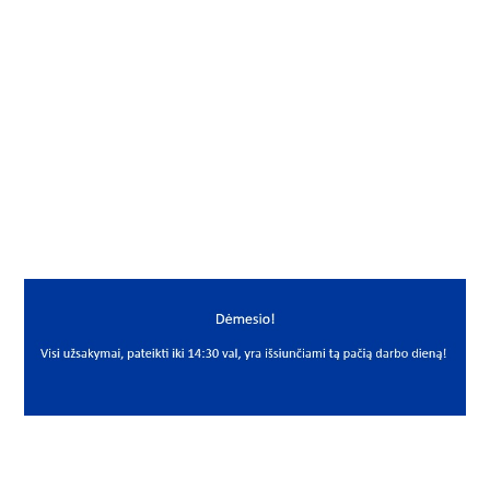
Gamintojas
THK
Mato vnt.
VNT
Yra sandėlyje
Ne
Mato vnt
VNT
PREKĖS APRAŠYMAS
THK*BL8D
BL8D
Šarnyrinis guolis
Spherical plain bearing
THK