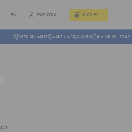
EN
PASKYRA
+370 614 44531
ŠALTINIŲ 13, VILNIUS
I-V: 08:00 - 17:00
rbal