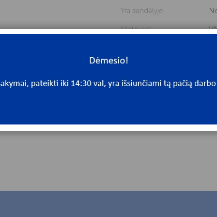
Yra sandėlyje
N
Mato vnt
V