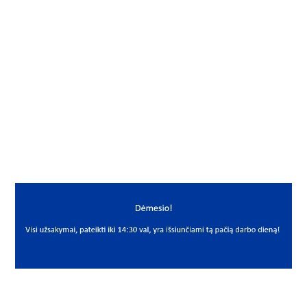
Gamintojas
Neutral
Mato vnt.
VNT
Yra sandėlyje
Ne
Mato vnt
VNT
PREKĖS APRAŠYMAS
NEU*COB021404430
COB021 40x44x30
Slydimo įvorė
Bushing
Neutral
PCM 404430