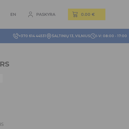
EN
PASKYRA
+370 614 44531
ŠALTINIŲ 13, VILNIUS
I-V: 08:00 - 17:00
2RS
BS