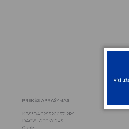
PREKĖS APRAŠYMAS
KBS*DAC25520037-2RS
DAC25520037-2RS
Guolis