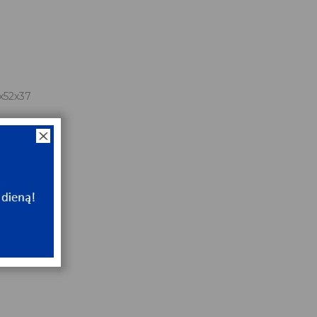
x52x37
NT
e
NT