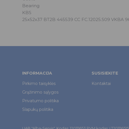
Bearing
KBS
25x52x37 BT2B 445539 CC FC.12025.S09 VKBA 9
INFORMACIJA
SUSISIEKITE
Pirkimo taisyklės
Kontaktai
Grąžinimo sąlygos
Privatumo politika
Slapukų politika
UAB "Alba-Servis". Kodas: 120111653 PVM kodas: LT201116515. Š