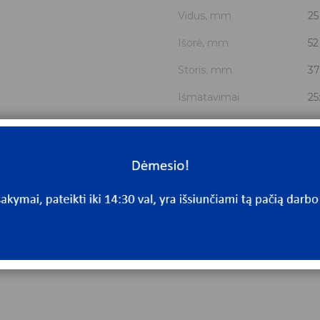
Vidus, mm
25
Išorė, mm
52
Storis, mm
37
Išmatavimai
25
Mato vnt.
V
Yra sandėlyje
N
Mato vnt
V