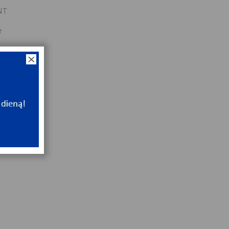
NT
e
NT