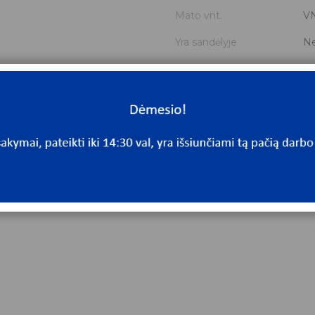
Mato vnt.
V
Yra sandėlyje
N
Mato vnt
V