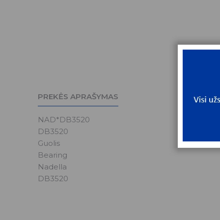
PREKĖS APRAŠYMAS
NAD*DB3520
DB3520
Guolis
Bearing
Nadella
DB3520