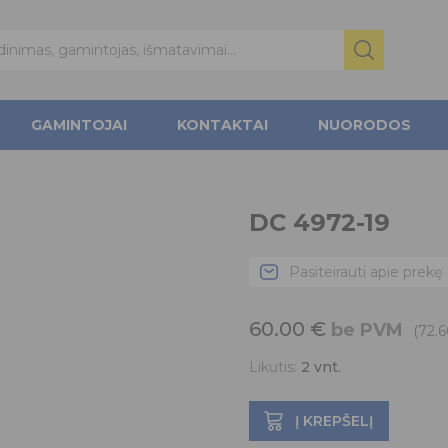
GAMINTOJAI
KONTAKTAI
NUORODOS
DC 4972-19
Pasiteirauti apie prekę
60.00
€
be PVM
(72.
Likutis:
2
vnt.
Į KREPŠELĮ