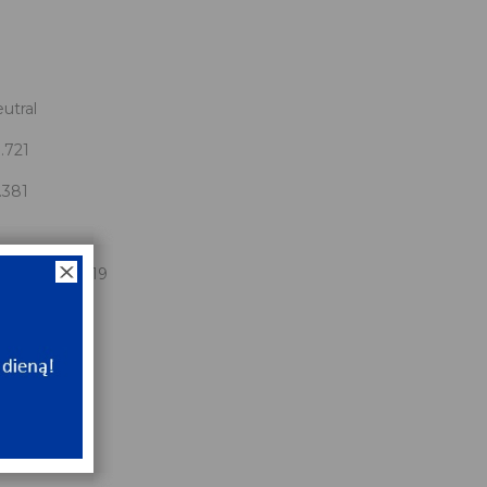
utral
.721
.381
.721x66.381x19
NT
ip
NT