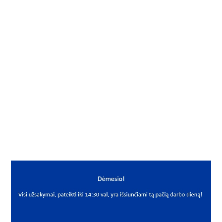
Į KREPŠELĮ
Aerozolis
Gamintojas
Siliconi
Mato vnt.
VNT
Yra sandėlyje
Taip
Mato vnt
VNT
PREKĖS APRAŠYMAS
SCL*12010/04