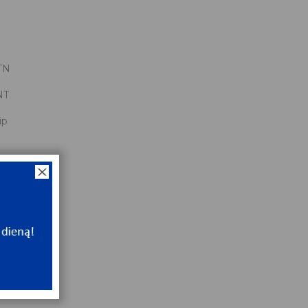
TN
NT
ip
x72x14
NT