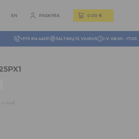
EN
PASKYRA
+370 614 44531
ŠALTINIŲ 13, VILNIUS
I-V: 08:00 - 17:00
25PX1
)
€
su PVM