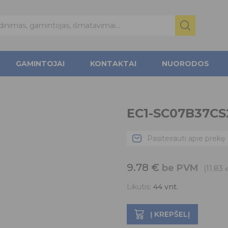
GAMINTOJAI
KONTAKTAI
NUORODOS
EC1-SC07B37CS
Pasiteirauti apie prekę
9.78
€
be PVM
(11.83
Likutis:
44
vnt.
Į KREPŠELĮ