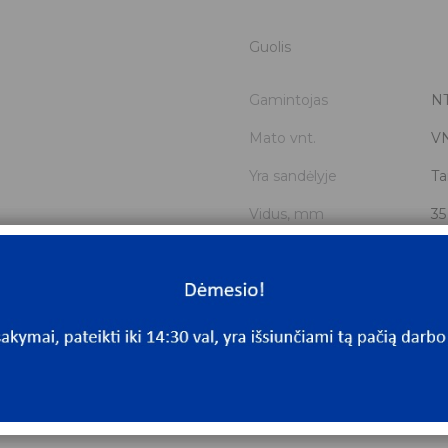
Guolis
Gamintojas
N
Mato vnt.
V
Yra sandėlyje
Ta
Vidus, mm
35
Išorė, mm
72
Storis, mm
14
Išmatavimai
35
Mato vnt
V