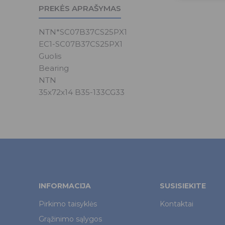
PREKĖS APRAŠYMAS
NTN*SC07B37CS25PX1
EC1-SC07B37CS25PX1
Guolis
Bearing
NTN
35x72x14 B35-133CG33
INFORMACIJA
SUSISIEKITE
Pirkimo taisyklės
Kontaktai
Grąžinimo sąlygos