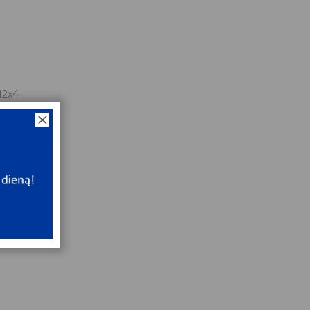
12x4
e
NT