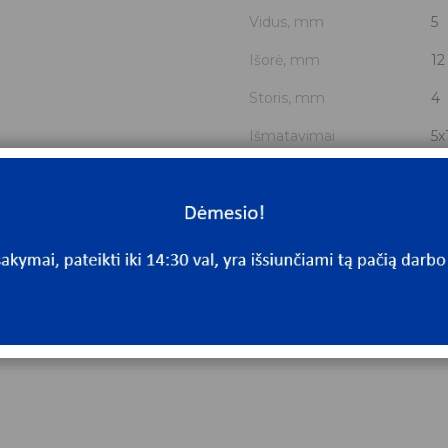
Vidus, mm
5
Išorė, mm
12
Storis, mm
4
Išmatavimai
5x
Yra sandėlyje
N
Mato vnt
V