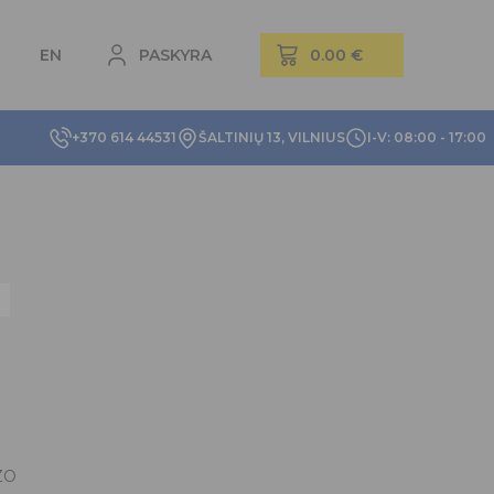
EN
PASKYRA
+370 614 44531
ŠALTINIŲ 13, VILNIUS
I-V: 08:00 - 17:00
ZO