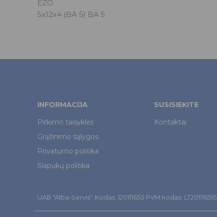
EZO
5x12x4 (BA 5) BA 5
INFORMACIJA
SUSISIEKITE
Pirkimo taisyklės
Kontaktai
Grąžinimo sąlygos
Privatumo politika
Slapukų politika
UAB "Alba-Servis". Kodas: 120111653 PVM kodas: LT201116515. Š