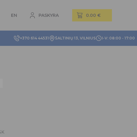
EN
PASKYRA
+370 614 44531
ŠALTINIŲ 13, VILNIUS
I-V: 08:00 - 17:00
SK