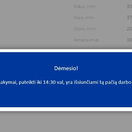
Vidus, mm
3
Išorė, mm
37
Storis, mm
2
Išmatavimai
30
Mato vnt.
V
Yra sandėlyje
N
Mato vnt
V