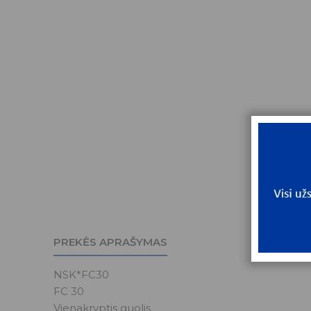
PREKĖS APRAŠYMAS
NSK*FC30
FC 30
Vienakryptis guolis