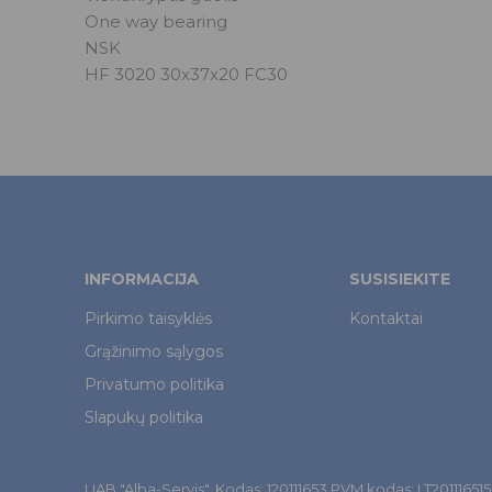
One way bearing
NSK
HF 3020 30x37x20 FC30
INFORMACIJA
SUSISIEKITE
Pirkimo taisyklės
Kontaktai
Grąžinimo sąlygos
Privatumo politika
Slapukų politika
UAB "Alba-Servis". Kodas: 120111653 PVM kodas: LT201116515. Š