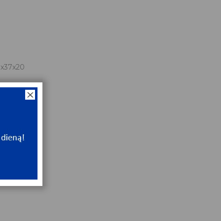
0
0
x37x20
NT
e
NT