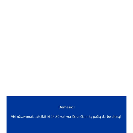
Į KREPŠELĮ
Fiksavimo žiedas
Gamintojas
Neutral
Mato vnt.
VNT
Yra sandėlyje
Taip
Mato vnt
VNT
PREKĖS APRAŠYMAS
NEU*FRB120X4