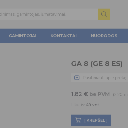
GAMINTOJAI
KONTAKTAI
NUORODOS
GA 8 (GE 8 ES)
Pasiteirauti apie prekę
1.82
€
be PVM
(2.20
€
Likutis:
49
vnt.
Į KREPŠELĮ