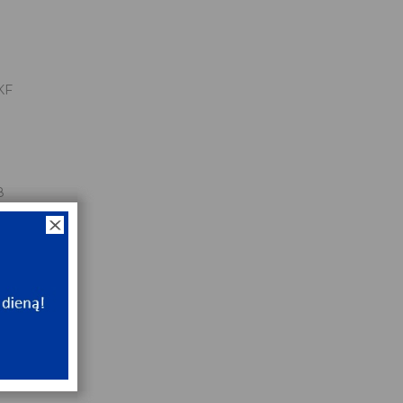
KF
8
16x5/8
NT
ip
NT