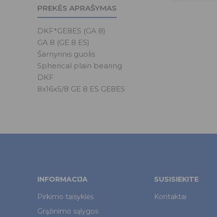
PREKĖS APRAŠYMAS
DKF*GE8ES (GA 8)
GA 8 (GE 8 ES)
Šarnyrinis guolis
Spherical plain bearing
DKF
8x16x5/8 GE 8 ES GE8ES
INFORMACIJA
SUSISIEKITE
Pirkimo taisyklės
Kontaktai
Grąžinimo sąlygos