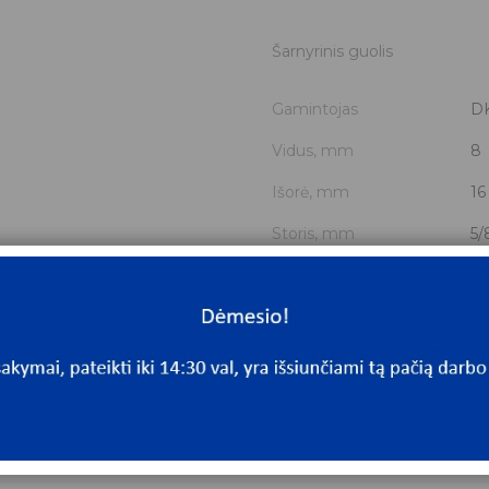
Šarnyrinis guolis
Gamintojas
D
Vidus, mm
8
Išorė, mm
16
Storis, mm
5/
Išmatavimai
8x
Mato vnt.
V
Yra sandėlyje
Ta
Mato vnt
V