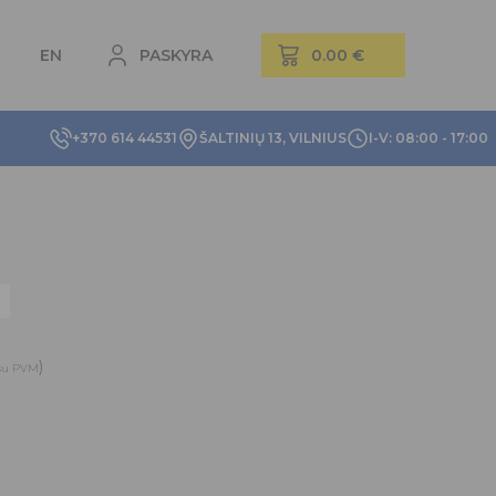
EN
PASKYRA
+370 614 44531
ŠALTINIŲ 13, VILNIUS
I-V: 08:00 - 17:00
)
su PVM