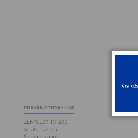
PREKĖS APRAŠYMAS
ZEN*GE30HO-2RS
GE 30 HO-2RS
Šarnyrinis guolis