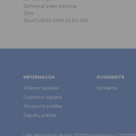
Spherical plain bearing
ZEN
30x47x18/30 GEM 30 ES-2RS
INFORMACIJA
SUSISIEKITE
Pirkimo taisyklės
Kontaktai
Grąžinimo sąlygos
Privatumo politika
Slapukų politika
UAB "Alba-Servis". Kodas: 120111653 PVM kodas: LT201116515. Š