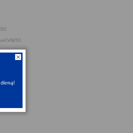
0
/30
x47x18/30
NT
e
NT