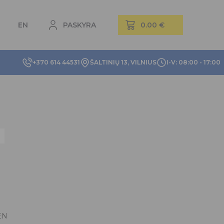
EN
PASKYRA
+370 614 44531
ŠALTINIŲ 13, VILNIUS
I-V: 08:00 - 17:00
EN