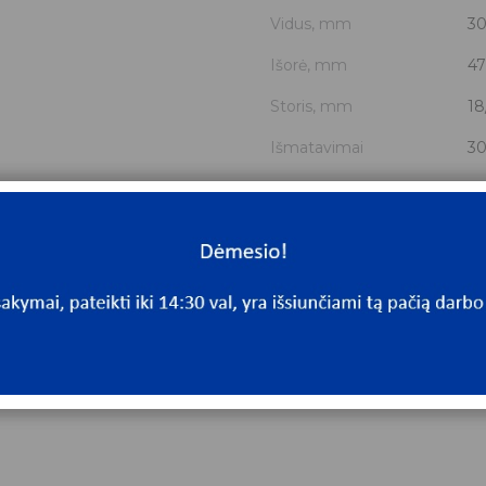
Vidus, mm
3
Išorė, mm
47
Storis, mm
18
Išmatavimai
30
Mato vnt.
V
Yra sandėlyje
N
Mato vnt
V