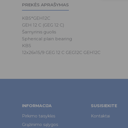
PREKĖS APRAŠYMAS
KBS*GEH12C
GEH 12 C (GEG 12 C)
Šarnyrinis guolis
Spherical plain bearing
KBS
12x26x15/9 GEG 12 C GEG12C GEH12C
INFORMACIJA
SUSISIEKITE
Pirkimo taisyklės
Kontaktai
Grąžinimo sąlygos