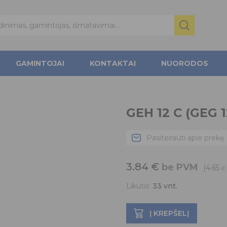
GAMINTOJAI
KONTAKTAI
NUORODOS
GEH 12 C (GEG 1
Pasiteirauti apie prekę
3.84
€
be PVM
(4.65
€
Likutis:
33
vnt.
Į KREPŠELĮ