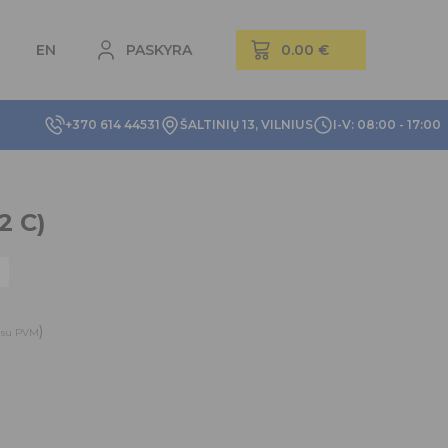
EN
PASKYRA
+370 614 44531
ŠALTINIŲ 13, VILNIUS
I-V: 08:00 - 17:00
2 C)
)
su PVM