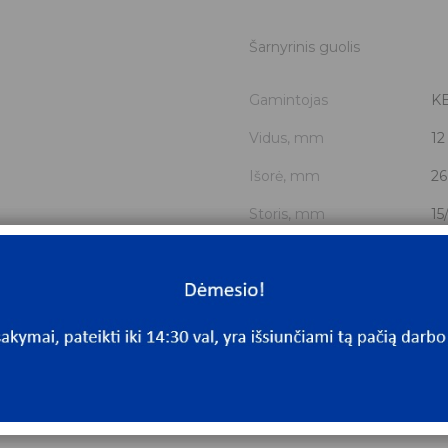
Šarnyrinis guolis
Gamintojas
K
Vidus, mm
12
Išorė, mm
26
Storis, mm
15
Išmatavimai
12
Mato vnt.
V
Yra sandėlyje
Ta
Mato vnt
V