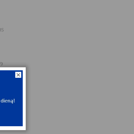
BS
/9
x26x15/9
NT
ip
NT