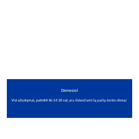
Gamintojas
NKE
Mato vnt.
VNT
Yra sandėlyje
Ne
Mato vnt
VNT
PREKĖS APRAŠYMAS
NKE*H2316
H 2316
Įvorė
Adapter sleeve
NKE