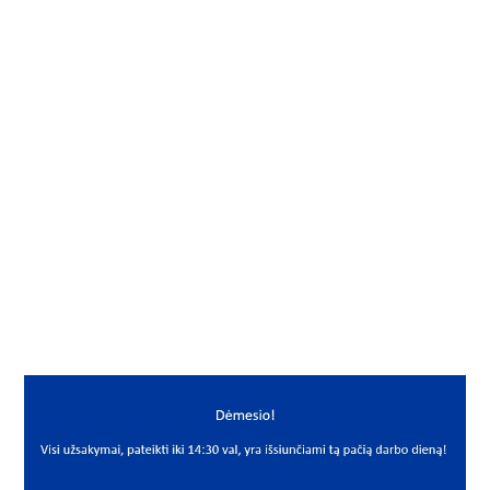
Gamintojas
NTN
Mato vnt.
VNT
Yra sandėlyje
Ne
Vidus, mm
13
Išorė, mm
19
Storis, mm
12
Išmatavimai
13x19x12
Mato vnt
VNT
PREKĖS APRAŠYMAS