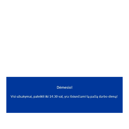
Gamintojas
NSK-RHP
Mato vnt.
VNT
Yra sandėlyje
Ne
Mato vnt
VNT
PREKĖS APRAŠYMAS
NSK*R37-7G5U42UR4
HTF R37-7 G5 U42 UR4 (Išor. žiedas)
Kūginis ritininis guolis
Tapered Roller Bearing
NSK-RHP
x77x15.3 HTFR37-7G5U42UR4 išor. žiedas