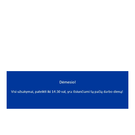
Gamintojas
FKL
Yra sandėlyje
Ne
Mato vnt
VNT
PREKĖS APRAŠYMAS
FKL*IL40-100/6T-M20X
IL40-100/6T-M20X1.5
Guolis
Bearing
FKL