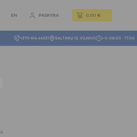
EN
PASKYRA
+370 614 44531
ŠALTINIŲ 13, VILNIUS
I-V: 08:00 - 17:00
NA