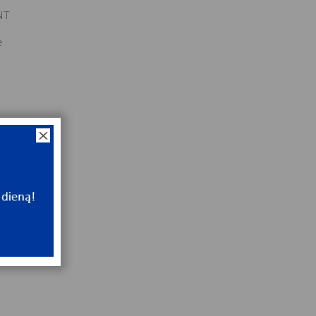
NT
e
0
x19x20
NT