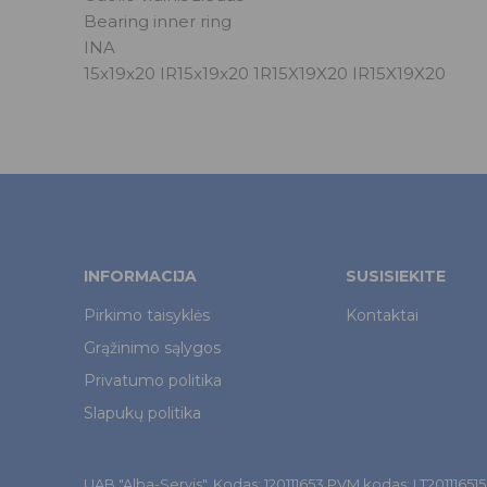
Bearing inner ring
INA
15x19x20 IR15x19x20 1R15X19X20 IR15X19X20
INFORMACIJA
SUSISIEKITE
Pirkimo taisyklės
Kontaktai
Grąžinimo sąlygos
Privatumo politika
Slapukų politika
UAB "Alba-Servis". Kodas: 120111653 PVM kodas: LT201116515. Š