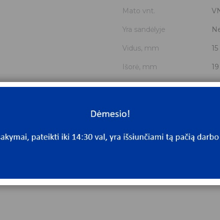
Mato vnt.
V
Yra sandėlyje
N
Vidus, mm
15
Išorė, mm
19
Storis, mm
2
Išmatavimai
15
Mato vnt
V