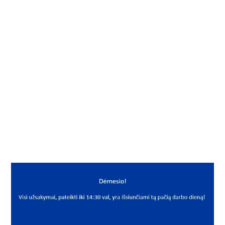
Į KREPŠELĮ
Sandariklis
Gamintojas
Nachi
Mato vnt.
VNT
Yra sandėlyje
Taip
Mato vnt
VNT
PREKĖS APRAŠYMAS
NAC*TSN608L