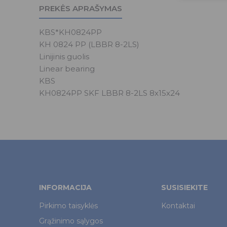
PREKĖS APRAŠYMAS
KBS*KH0824PP
KH 0824 PP (LBBR 8-2LS)
Linijinis guolis
Linear bearing
KBS
KH0824PP SKF LBBR 8-2LS 8x15x24
INFORMACIJA
SUSISIEKITE
Pirkimo taisyklės
Kontaktai
Grąžinimo sąlygos