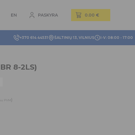
EN
PASKYRA
+370 614 44531
ŠALTINIŲ 13, VILNIUS
I-V: 08:00 - 17:00
BR 8-2LS)
)
su PVM