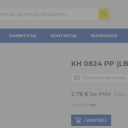
GAMINTOJAI
KONTAKTAI
NUORODOS
KH 0824 PP (LB
Pasiteirauti apie prekę
2.76
€
be PVM
(3.34
€
Likutis:
1
vnt.
Į KREPŠELĮ