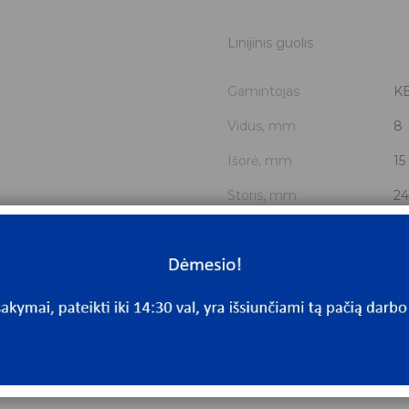
Linijinis guolis
Gamintojas
K
Vidus, mm
8
Išorė, mm
15
Storis, mm
24
Išmatavimai
8x
Mato vnt.
V
Yra sandėlyje
Ta
Mato vnt
V