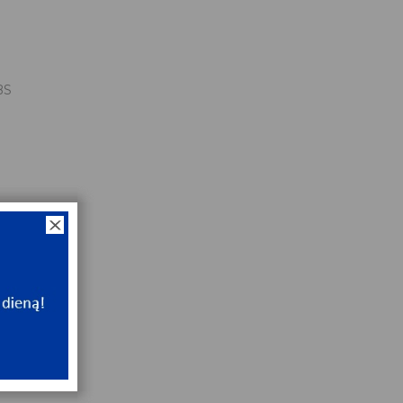
BS
15x24
NT
ip
NT