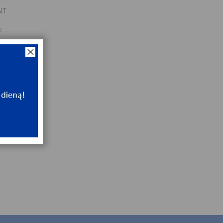
NT
e
NT