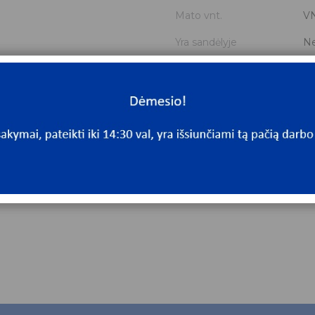
Mato vnt.
V
Yra sandėlyje
N
Mato vnt
V