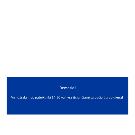
Gamintojas
NITTA
Mato vnt.
VNT
Yra sandėlyje
Ne
Mato vnt
VNT
PREKĖS APRAŠYMAS
NIT*L-750-35*2090
L-750 35x2090
Diržas
Belt
NITTA